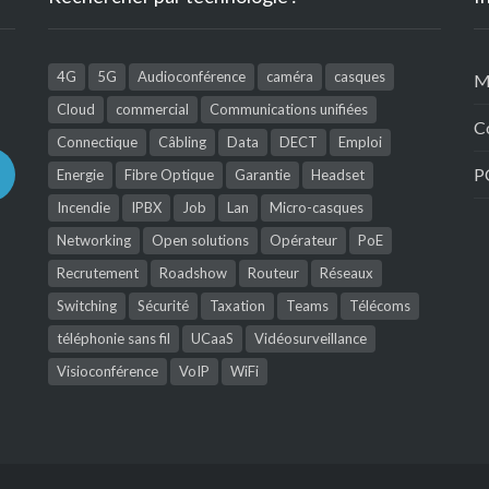
4G
5G
Audioconférence
caméra
casques
M
Cloud
commercial
Communications unifiées
C
Connectique
Câbling
Data
DECT
Emploi
P
Energie
Fibre Optique
Garantie
Headset
Incendie
IPBX
Job
Lan
Micro-casques
Networking
Open solutions
Opérateur
PoE
Recrutement
Roadshow
Routeur
Réseaux
Switching
Sécurité
Taxation
Teams
Télécoms
téléphonie sans fil
UCaaS
Vidéosurveillance
Visioconférence
VoIP
WiFi