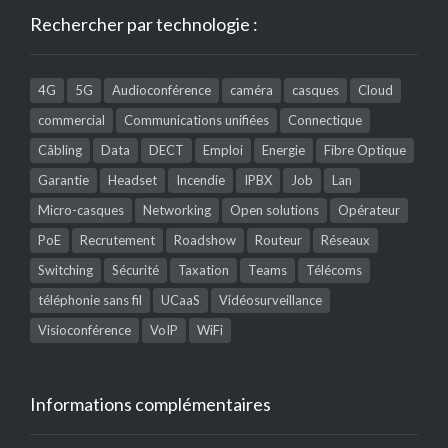
Rechercher par technologie :
4G
5G
Audioconférence
caméra
casques
Cloud
commercial
Communications unifiées
Connectique
Câbling
Data
DECT
Emploi
Energie
Fibre Optique
Garantie
Headset
Incendie
IPBX
Job
Lan
Micro-casques
Networking
Open solutions
Opérateur
PoE
Recrutement
Roadshow
Routeur
Réseaux
Switching
Sécurité
Taxation
Teams
Télécoms
téléphonie sans fil
UCaaS
Vidéosurveillance
Visioconférence
VoIP
WiFi
Informations complémentaires