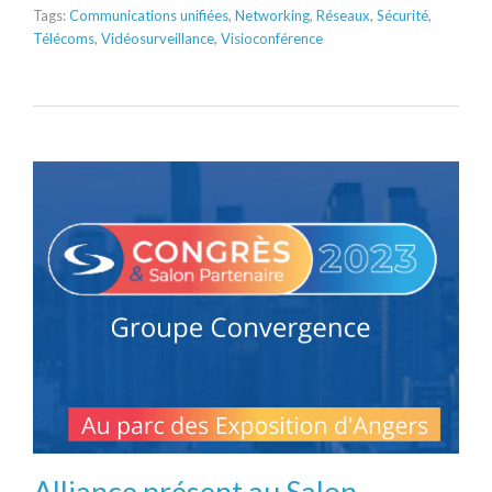
Tags:
Communications unifiées
,
Networking
,
Réseaux
,
Sécurité
,
Télécoms
,
Vidéosurveillance
,
Visioconférence
Alliance présent au Salon