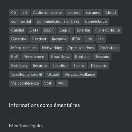
4G
5G
Audioconférence
caméra
casques
Cloud
commercial
Communications unifiées
Connectique
Câbling
Data
DECT
Emploi
Energie
Fibre Optique
Garantie
Headset
Incendie
IPBX
Job
Lan
Micro-casques
Networking
Open solutions
Opérateur
PoE
Recrutement
Roadshow
Routeur
Réseaux
Switching
Sécurité
Taxation
Teams
Télécoms
téléphonie sans fil
UCaaS
Vidéosurveillance
Visioconférence
VoIP
WiFi
Informations complémentaires
Mentions légales