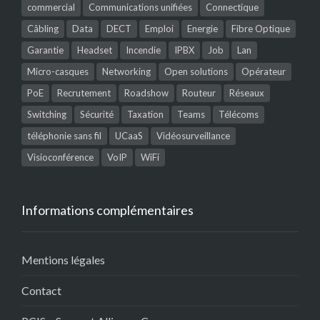
commercial
Communications unifiées
Connectique
Câbling
Data
DECT
Emploi
Energie
Fibre Optique
Garantie
Headset
Incendie
IPBX
Job
Lan
Micro-casques
Networking
Open solutions
Opérateur
PoE
Recrutement
Roadshow
Routeur
Réseaux
Switching
Sécurité
Taxation
Teams
Télécoms
téléphonie sans fil
UCaaS
Vidéosurveillance
Visioconférence
VoIP
WiFi
Informations complémentaires
Mentions légales
Contact