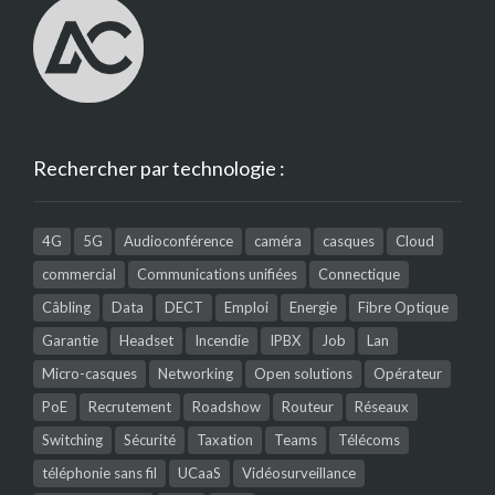
Rechercher par technologie :
4G
5G
Audioconférence
caméra
casques
Cloud
commercial
Communications unifiées
Connectique
Câbling
Data
DECT
Emploi
Energie
Fibre Optique
Garantie
Headset
Incendie
IPBX
Job
Lan
Micro-casques
Networking
Open solutions
Opérateur
PoE
Recrutement
Roadshow
Routeur
Réseaux
Switching
Sécurité
Taxation
Teams
Télécoms
téléphonie sans fil
UCaaS
Vidéosurveillance