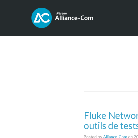
Fluke Networ
outils de tes
Posted by
Alliance-Com
on
20