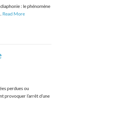
a diaphonie : le phénomène
 …
Read More
e
nées perdues ou
t provoquer l’arrêt d’une