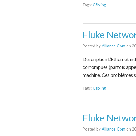
Tags:
Câbling
Fluke Networ
Posted by
Alliance-Com
on
20
Description L’Ethernet ind
corrompues (parfois appel
machine. Ces problèmes s
Tags:
Câbling
Fluke Networ
Posted by
Alliance-Com
on
20