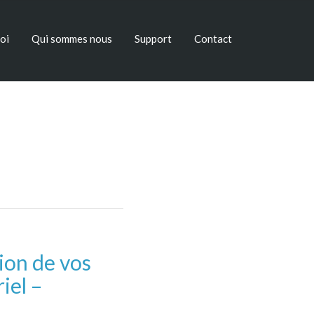
oi
Qui sommes nous
Support
Contact
ion de vos
iel –