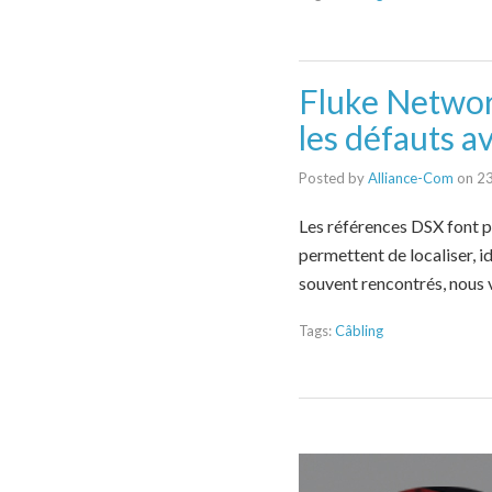
Fluke Networ
les défauts a
Posted by
Alliance-Com
on
23
Les références DSX font 
permettent de localiser, i
souvent rencontrés, nous 
Tags:
Câbling