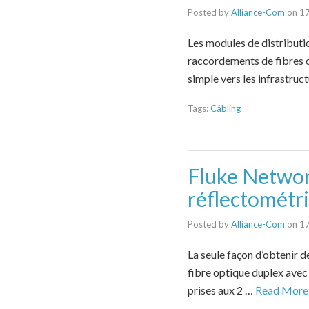
Posted by
Alliance-Com
on
1
Les modules de distributi
raccordements de fibres o
simple vers les infrastruc
Tags:
Câbling
Fluke Network
réflectométri
Posted by
Alliance-Com
on
1
La seule façon d’obtenir de
fibre optique duplex avec
prises aux 2 …
Read More