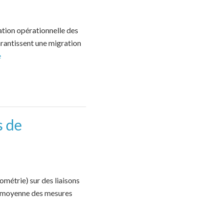
ation opérationnelle des
arantissent une migration
e
s de
tométrie) sur des liaisons
la moyenne des mesures