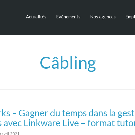
Actualités
Evènements
Nos agences
Empl
Câbling
ks – Gagner du temps dans la gest
ts avec Linkware Live – format tutor
 avril 2021