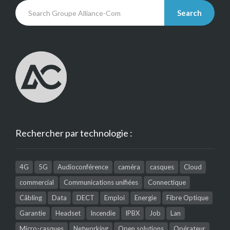
Search
Rechercher par technologie :
4G
5G
Audioconférence
caméra
casques
Cloud
commercial
Communications unifiées
Connectique
Câbling
Data
DECT
Emploi
Energie
Fibre Optique
Garantie
Headset
Incendie
IPBX
Job
Lan
Micro-casques
Networking
Open solutions
Opérateur