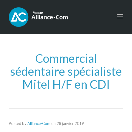
Toggl
navig
Commercial
sédentaire spécialiste
Mitel H/F en CDI
Posted by
Alliance-Com
on
28 janvier 2019