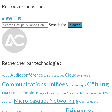
Retrouvez-nous sur :
Search for:
Search
Rechercher par technologie :
Audioconférence
Cloud
4G
5G
caméra
casques
commercial
Câbling
Communications unifiées
Connectique
Emploi
Data
DECT
Fibre Optique
Energie
Garantie
Headset
Incendie
IPBX
Micro-casques
Networking
Job
Lan
Open solutions
Réseaux