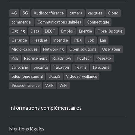
4G
5G
Audioconférence
caméra
casques
Cloud
commercial
Communications unifiées
Connectique
Câbling
Data
DECT
Emploi
Energie
Fibre Optique
Garantie
Headset
Incendie
IPBX
Job
Lan
Micro-casques
Networking
Open solutions
Opérateur
PoE
Recrutement
Roadshow
Routeur
Réseaux
Switching
Sécurité
Taxation
Teams
Télécoms
téléphonie sans fil
UCaaS
Vidéosurveillance
Visioconférence
VoIP
WiFi
Informations complémentaires
Mentions légales