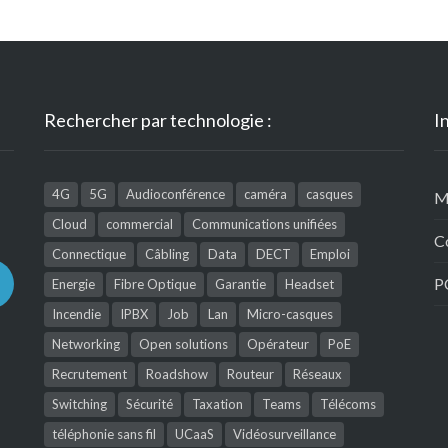
Rechercher par technologie :
I
4G
5G
Audioconférence
caméra
casques
M
Cloud
commercial
Communications unifiées
C
Connectique
Câbling
Data
DECT
Emploi
P
Energie
Fibre Optique
Garantie
Headset
Incendie
IPBX
Job
Lan
Micro-casques
Networking
Open solutions
Opérateur
PoE
Recrutement
Roadshow
Routeur
Réseaux
Switching
Sécurité
Taxation
Teams
Télécoms
téléphonie sans fil
UCaaS
Vidéosurveillance