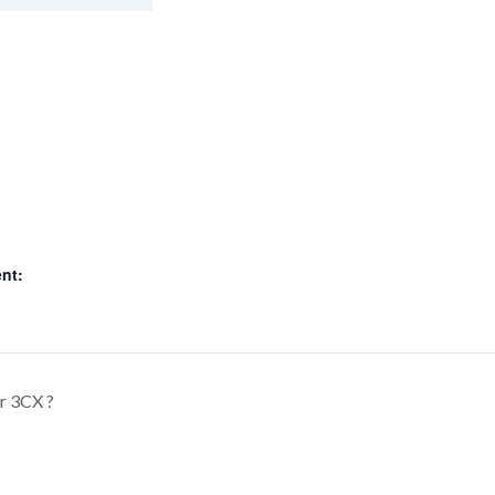
nt:
r 3CX ?