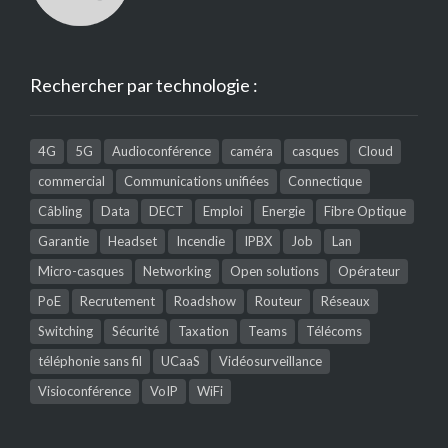
Rechercher par technologie :
4G
5G
Audioconférence
caméra
casques
Cloud
commercial
Communications unifiées
Connectique
Câbling
Data
DECT
Emploi
Energie
Fibre Optique
Garantie
Headset
Incendie
IPBX
Job
Lan
Micro-casques
Networking
Open solutions
Opérateur
PoE
Recrutement
Roadshow
Routeur
Réseaux
Switching
Sécurité
Taxation
Teams
Télécoms
téléphonie sans fil
UCaaS
Vidéosurveillance
Visioconférence
VoIP
WiFi