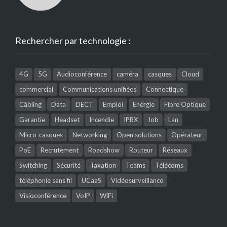
Rechercher par technologie :
4G
5G
Audioconférence
caméra
casques
Cloud
commercial
Communications unifiées
Connectique
Câbling
Data
DECT
Emploi
Energie
Fibre Optique
Garantie
Headset
Incendie
IPBX
Job
Lan
Micro-casques
Networking
Open solutions
Opérateur
PoE
Recrutement
Roadshow
Routeur
Réseaux
Switching
Sécurité
Taxation
Teams
Télécoms
téléphonie sans fil
UCaaS
Vidéosurveillance
Visioconférence
VoIP
WiFi