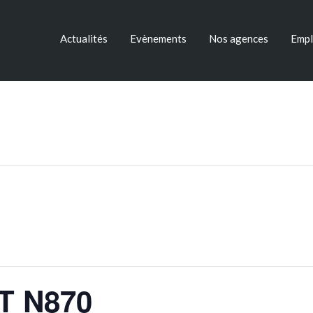
Actualités
Evènements
Nos agences
Empl
T N870