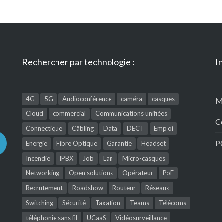
Rechercher par technologie :
I
4G
5G
Audioconférence
caméra
casques
M
Cloud
commercial
Communications unifiées
C
Connectique
Câbling
Data
DECT
Emploi
P
Energie
Fibre Optique
Garantie
Headset
Incendie
IPBX
Job
Lan
Micro-casques
Networking
Open solutions
Opérateur
PoE
Recrutement
Roadshow
Routeur
Réseaux
Switching
Sécurité
Taxation
Teams
Télécoms
téléphonie sans fil
UCaaS
Vidéosurveillance