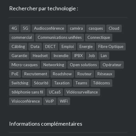
Rechercher par technologie :
4G
5G
Audioconférence
caméra
casques
Cloud
commercial
Communications unifiées
Connectique
Câbling
Data
DECT
Emploi
Energie
Fibre Optique
Garantie
Headset
Incendie
IPBX
Job
Lan
Micro-casques
Networking
Open solutions
Opérateur
PoE
Recrutement
Roadshow
Routeur
Réseaux
Switching
Sécurité
Taxation
Teams
Télécoms
téléphonie sans fil
UCaaS
Vidéosurveillance
Visioconférence
VoIP
WiFi
Informations complémentaires