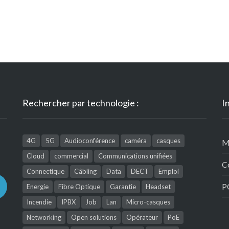
Rechercher par technologie :
I
4G
5G
Audioconférence
caméra
casques
M
Cloud
commercial
Communications unifiées
C
Connectique
Câbling
Data
DECT
Emploi
P
Energie
Fibre Optique
Garantie
Headset
Incendie
IPBX
Job
Lan
Micro-casques
Networking
Open solutions
Opérateur
PoE