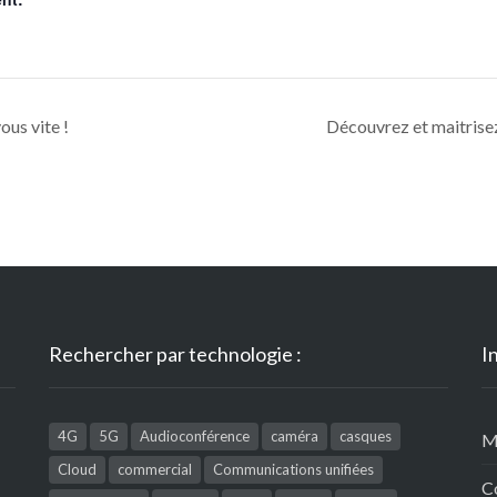
ous vite !
Découvrez et maitrise
Rechercher par technologie :
I
4G
5G
Audioconférence
caméra
casques
M
Cloud
commercial
Communications unifiées
C