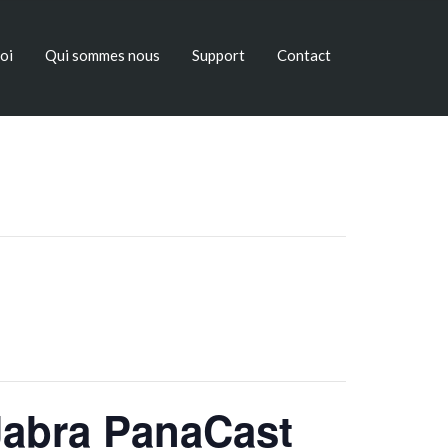
oi
Qui sommes nous
Support
Contact
 Jabra PanaCast