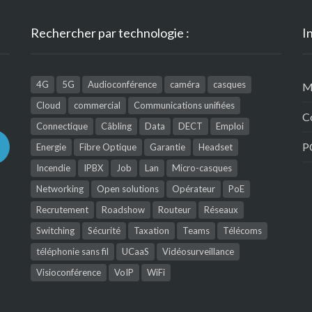
Rechercher par technologie :
I
4G
5G
Audioconférence
caméra
casques
M
Cloud
commercial
Communications unifiées
C
Connectique
Câbling
Data
DECT
Emploi
P
Energie
Fibre Optique
Garantie
Headset
Incendie
IPBX
Job
Lan
Micro-casques
Networking
Open solutions
Opérateur
PoE
Recrutement
Roadshow
Routeur
Réseaux
Switching
Sécurité
Taxation
Teams
Télécoms
téléphonie sans fil
UCaaS
Vidéosurveillance
Visioconférence
VoIP
WiFi