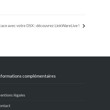
ficace avec votre DSX : découvrez LinkWareLive !
nformations complémentaires
entions légales
ontact