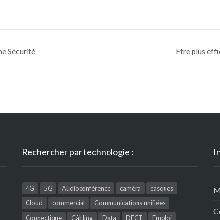
e Sécurité
Etre plus ef
Rechercher par technologie :
I
4G
5G
Audioconférence
caméra
casques
M
Cloud
commercial
Communications unifiées
C
Connectique
Câbling
Data
DECT
Emploi