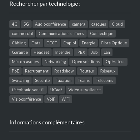
Rechercher par technologie :
4G
5G
Audioconférence
caméra
casques
Cloud
commercial
Communications unifiées
Connectique
Câbling
Data
DECT
Emploi
Energie
Fibre Optique
Garantie
Headset
Incendie
IPBX
Job
Lan
Micro-casques
Networking
Open solutions
Opérateur
PoE
Recrutement
Roadshow
Routeur
Réseaux
Switching
Sécurité
Taxation
Teams
Télécoms
téléphonie sans fil
UCaaS
Vidéosurveillance
Visioconférence
VoIP
WiFi
Informations complémentaires