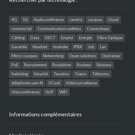
4G
5G
Audioconférence
caméra
casques
Cloud
commercial
Communications unifiées
Connectique
Câbling
Data
DECT
Emploi
Energie
Fibre Optique
Garantie
Headset
Incendie
IPBX
Job
Lan
Micro-casques
Networking
Open solutions
Opérateur
PoE
Recrutement
Roadshow
Routeur
Réseaux
Switching
Sécurité
Taxation
Teams
Télécoms
téléphonie sans fil
UCaaS
Vidéosurveillance
Visioconférence
VoIP
WiFi
Informations complémentaires