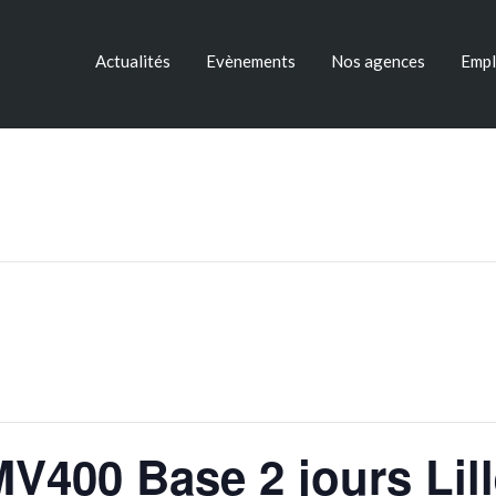
Actualités
Evènements
Nos agences
Empl
MV400 Base 2 jours Lil