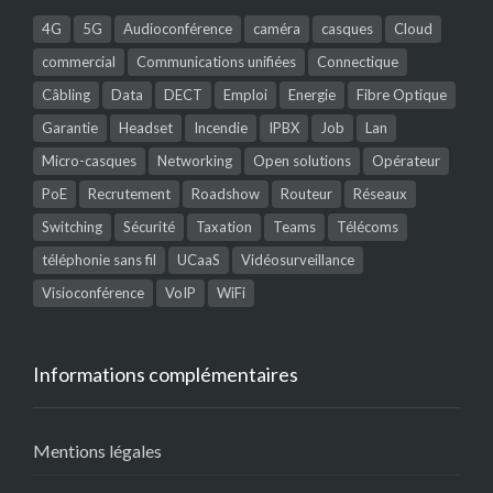
4G
5G
Audioconférence
caméra
casques
Cloud
commercial
Communications unifiées
Connectique
Câbling
Data
DECT
Emploi
Energie
Fibre Optique
Garantie
Headset
Incendie
IPBX
Job
Lan
Micro-casques
Networking
Open solutions
Opérateur
PoE
Recrutement
Roadshow
Routeur
Réseaux
Switching
Sécurité
Taxation
Teams
Télécoms
téléphonie sans fil
UCaaS
Vidéosurveillance
Visioconférence
VoIP
WiFi
Informations complémentaires
Mentions légales