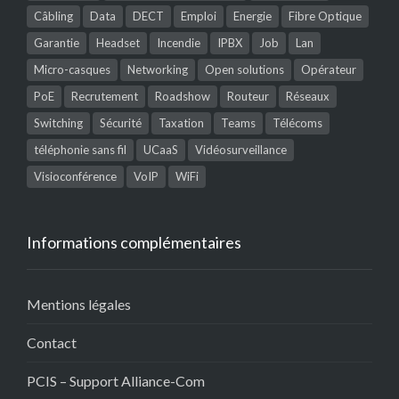
Câbling
Data
DECT
Emploi
Energie
Fibre Optique
Garantie
Headset
Incendie
IPBX
Job
Lan
Micro-casques
Networking
Open solutions
Opérateur
PoE
Recrutement
Roadshow
Routeur
Réseaux
Switching
Sécurité
Taxation
Teams
Télécoms
téléphonie sans fil
UCaaS
Vidéosurveillance
Visioconférence
VoIP
WiFi
Informations complémentaires
Mentions légales
Contact
PCIS – Support Alliance-Com