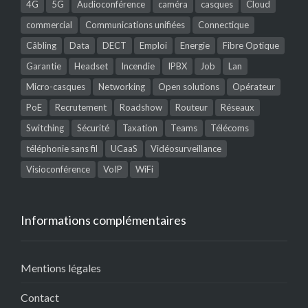
4G
5G
Audioconférence
caméra
casques
Cloud
commercial
Communications unifiées
Connectique
Câbling
Data
DECT
Emploi
Energie
Fibre Optique
Garantie
Headset
Incendie
IPBX
Job
Lan
Micro-casques
Networking
Open solutions
Opérateur
PoE
Recrutement
Roadshow
Routeur
Réseaux
Switching
Sécurité
Taxation
Teams
Télécoms
téléphonie sans fil
UCaaS
Vidéosurveillance
Visioconférence
VoIP
WiFi
Informations complémentaires
Mentions légales
Contact