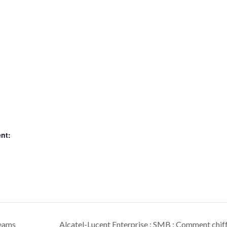
nt:
Teams
Alcatel-Lucent Enterprise : SMB : Comment chiff