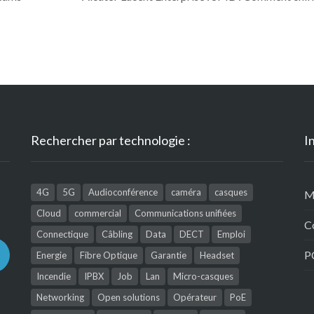
Rechercher par technologie :
I
4G
5G
Audioconférence
caméra
casques
M
Cloud
commercial
Communications unifiées
C
Connectique
Câbling
Data
DECT
Emploi
P
Energie
Fibre Optique
Garantie
Headset
Incendie
IPBX
Job
Lan
Micro-casques
Networking
Open solutions
Opérateur
PoE