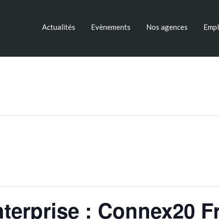
Actualités
Evènements
Nos agences
Empl
nterprise : Connex20 F