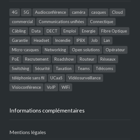
4G
5G
Audioconférence
caméra
casques
Cloud
commercial
Communications unifiées
Connectique
Câbling
Data
DECT
Emploi
Energie
Fibre Optique
Garantie
Headset
Incendie
IPBX
Job
Lan
Micro-casques
Networking
Open solutions
Opérateur
PoE
Recrutement
Roadshow
Routeur
Réseaux
Switching
Sécurité
Taxation
Teams
Télécoms
téléphonie sans fil
UCaaS
Vidéosurveillance
Visioconférence
VoIP
WiFi
Informations complémentaires
Mentions légales