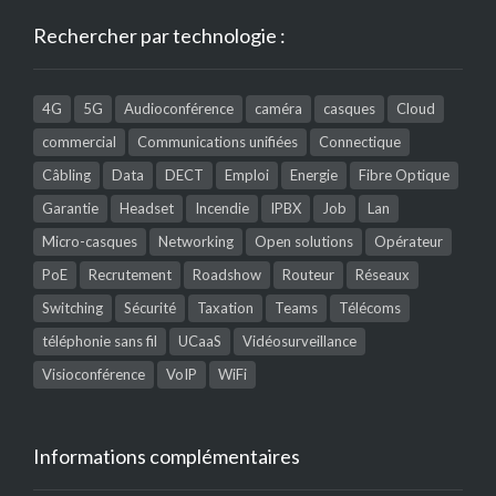
Rechercher par technologie :
4G
5G
Audioconférence
caméra
casques
Cloud
commercial
Communications unifiées
Connectique
Câbling
Data
DECT
Emploi
Energie
Fibre Optique
Garantie
Headset
Incendie
IPBX
Job
Lan
Micro-casques
Networking
Open solutions
Opérateur
PoE
Recrutement
Roadshow
Routeur
Réseaux
Switching
Sécurité
Taxation
Teams
Télécoms
téléphonie sans fil
UCaaS
Vidéosurveillance
Visioconférence
VoIP
WiFi
Informations complémentaires