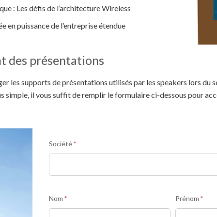
ue : Les défis de l’architecture Wireless
e en puissance de l’entreprise étendue
t des présentations
er les supports de présentations utilisés par les speakers lors du
 simple, il vous suffit de remplir le formulaire ci-dessous pour ac
Recevoir
Société
*
le
Guide
complet
Nom
*
Prénom
*
TRAVAIL