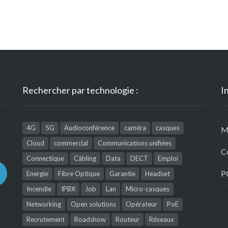
Rechercher par technologie :
I
4G
5G
Audioconférence
caméra
casques
M
Cloud
commercial
Communications unifiées
C
Connectique
Câbling
Data
DECT
Emploi
P
Energie
Fibre Optique
Garantie
Headset
Incendie
IPBX
Job
Lan
Micro-casques
Networking
Open solutions
Opérateur
PoE
Recrutement
Roadshow
Routeur
Réseaux