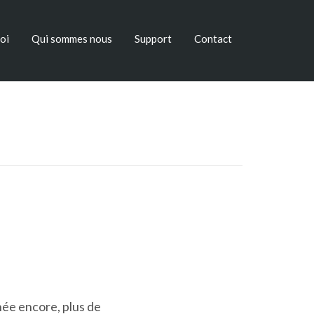
oi
Qui sommes nous
Support
Contact
née encore, plus de