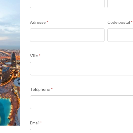
HYBRIDE
selon
C4B
Adresse
*
Code postal
*
Ville
*
Téléphone
*
Email
*