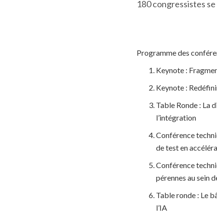
180 congressistes se 
Programme des conféren
Keynote : Fragment
Keynote : Redéfinir
Table Ronde : La d
l’intégration
Conférence techni
de test en accélér
Conférence techniq
pérennes au sein d
Table ronde : Le bâ
l’IA