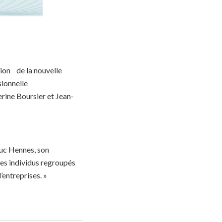
tion de la nouvelle
sionnelle
rine Boursier et Jean-
uc Hennes, son
des individus regroupés
entreprises. »