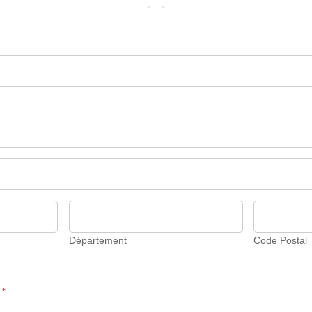
Département
Code
Postal
Département
Code Postal
m
*