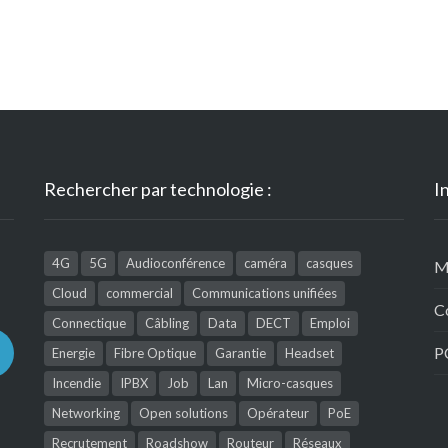
Rechercher par technologie :
I
4G
5G
Audioconférence
caméra
casques
M
Cloud
commercial
Communications unifiées
C
Connectique
Câbling
Data
DECT
Emploi
P
Energie
Fibre Optique
Garantie
Headset
Incendie
IPBX
Job
Lan
Micro-casques
Networking
Open solutions
Opérateur
PoE
Recrutement
Roadshow
Routeur
Réseaux