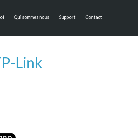
oi
Qui sommes nous
Support
Contact
TP-Link