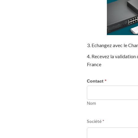
3. Echangez avec le Ch
4. Recevez la validation
France
Contact
*
Programme
Partenaire
Nom
TP-
Nom
LINK
Société
*