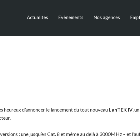
Actualités
Evènements
Nos agences
Empl
s heureux d’annoncer le lancement du tout nouveau
LanTEK IV
, u
cteur.
 versions : une jusqu’en Cat. 8 et même au delà à 3000MHz – et l’au