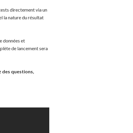
tests directement via un
l la nature du résultat
de données et
mplète de lancement sera
z des questions,