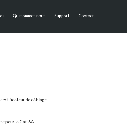
oi
Qui sommes nous
Support
Contact
n certificateur de câblage
tre pour la Cat. 6A