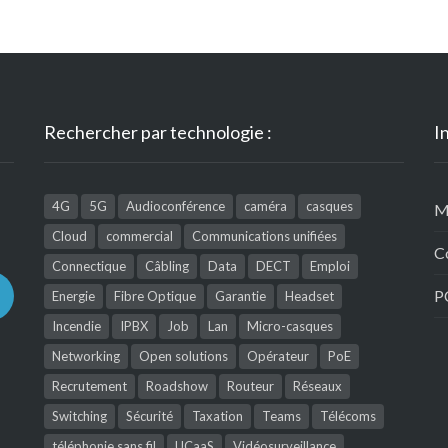
Rechercher par technologie :
I
4G
5G
Audioconférence
caméra
casques
M
Cloud
commercial
Communications unifiées
C
Connectique
Câbling
Data
DECT
Emploi
P
Energie
Fibre Optique
Garantie
Headset
Incendie
IPBX
Job
Lan
Micro-casques
Networking
Open solutions
Opérateur
PoE
Recrutement
Roadshow
Routeur
Réseaux
Switching
Sécurité
Taxation
Teams
Télécoms
téléphonie sans fil
UCaaS
Vidéosurveillance