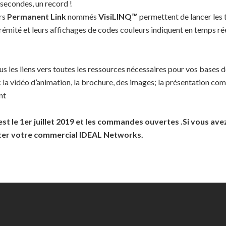
 secondes, un record !
rs
Permanent Link
nommés
VisiLINQ™
permettent de lancer les 
rémité et leurs affichages de codes couleurs indiquent en temps rée
s les liens vers toutes les ressources nécessaires pour vos bases 
 la vidéo d’animation, la brochure, des images; la présentation co
nt
st le 1er juillet 2019 et les commandes ouvertes .Si vous ave
cter votre commercial IDEAL Networks.