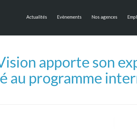
Actualités
Evènements
Nos agences
Empl
ision apporte son exp
té au programme inter