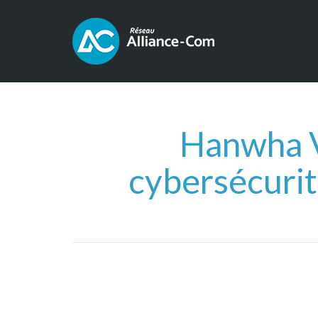
Hanwha V
cybersécuri