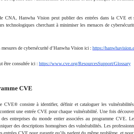
 de CNA, Hanwha Vision peut publier des entrées dans la CVE et 
urs technologiques cherchant à minimiser les menaces de cybersécurit
es mesures de cybersécurité d’Hanwha Vision ici :
https://hanwhavision.
 être consultée ici :
https://www.cve.org/ResourcesSupport/Glossary
ogramme CVE
CVE® consiste à identifier, définir et cataloguer les vulnérabilités
contient une entrée CVE pour chaque vulnérabilité. Une fois découverte
ar des entreprises du monde entier associées au programme CVE. Les
uer des descriptions homogènes des vulnérabilités. Les professionne
 les entrées CVE pour garantir qu’ils parlent du même problème, et pour