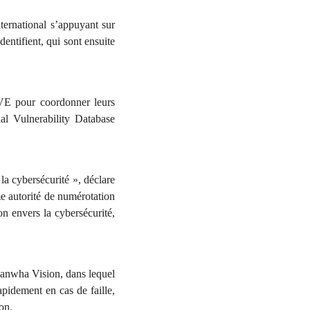
ternational s’appuyant sur
entifient, qui sont ensuite
 CVE pour coordonner leurs
nal Vulnerability Database
a cybersécurité », déclare
e autorité de numérotation
 envers la cybersécurité,
Hanwha Vision, dans lequel
rapidement en cas de faille,
on.