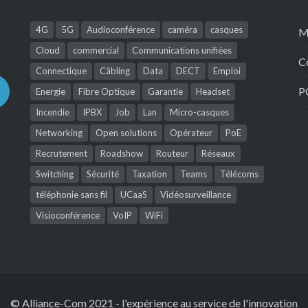
4G
5G
Audioconférence
caméra
casques
M
Cloud
commercial
Communications unifiées
C
Connectique
Câbling
Data
DECT
Emploi
P
Energie
Fibre Optique
Garantie
Headset
Incendie
IPBX
Job
Lan
Micro-casques
Networking
Open solutions
Opérateur
PoE
Recrutement
Roadshow
Routeur
Réseaux
Switching
Sécurité
Taxation
Teams
Télécoms
téléphonie sans fil
UCaaS
Vidéosurveillance
Visioconférence
VoIP
WiFi
© Alliance-Com 2021
-
l'expérience au service de l'innovation