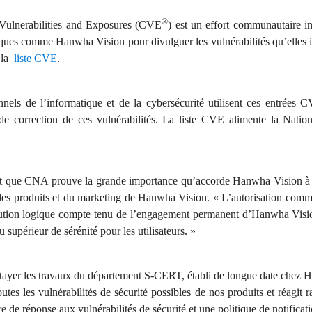
®
lnerabilities and Exposures (CVE
) est un effort communautaire in
ques comme Hanwha Vision pour divulguer les vulnérabilités qu’elles id
la
liste CVE
.
onnels de l’informatique et de la cybersécurité utilisent ces entrées
t de correction de ces vulnérabilités. La liste CVE alimente la Natio
nt que CNA prouve la grande importance qu’accorde Hanwha Vision à l
es produits et du marketing de Hanwha Vision. « L’autorisation comm
tion logique compte tenu de l’engagement permanent d’Hanwha Vision
 supérieur de sérénité pour les utilisateurs. »
ayer les travaux du département S-CERT, établi de longue date chez 
utes les vulnérabilités de sécurité possibles de nos produits et réagit 
e de réponse aux vulnérabilités de sécurité et une politique de notificati