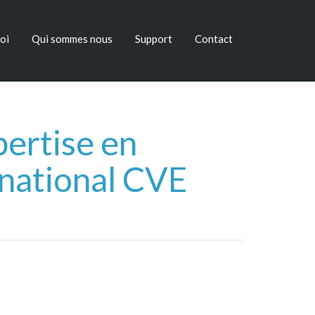
oi
Qui sommes nous
Support
Contact
ertise en
national CVE