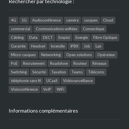
Rechercher par technologie :
4G
5G
Audioconférence
caméra
casques
Cloud
commercial
Communications unifiées
Connectique
Câbling
Data
DECT
Emploi
Energie
Fibre Optique
Garantie
Headset
Incendie
IPBX
Job
Lan
Micro-casques
Networking
Open solutions
Opérateur
PoE
Recrutement
Roadshow
Routeur
Réseaux
Switching
Sécurité
Taxation
Teams
Télécoms
téléphonie sans fil
UCaaS
Vidéosurveillance
Visioconférence
VoIP
WiFi
Informations complémentaires