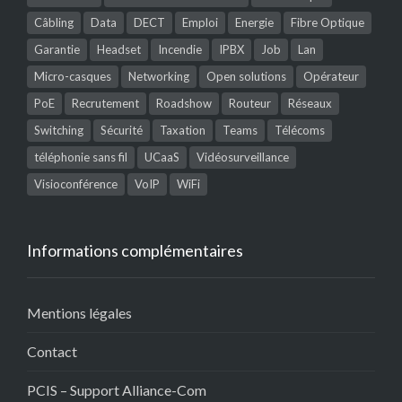
Câbling
Data
DECT
Emploi
Energie
Fibre Optique
Garantie
Headset
Incendie
IPBX
Job
Lan
Micro-casques
Networking
Open solutions
Opérateur
PoE
Recrutement
Roadshow
Routeur
Réseaux
Switching
Sécurité
Taxation
Teams
Télécoms
téléphonie sans fil
UCaaS
Vidéosurveillance
Visioconférence
VoIP
WiFi
Informations complémentaires
Mentions légales
Contact
PCIS – Support Alliance-Com