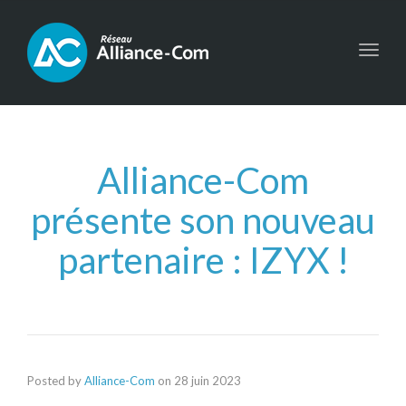
Toggl
navig
Alliance-Com
présente son nouveau
partenaire : IZYX !
Posted by
Alliance-Com
on
28 juin 2023